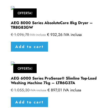
OFFERTA!
AEG 8000 Series AbsoluteCare 8kg Dryer –
TR8G83GW
€
1.096,78
€
932,26
IVA inclusa
IVA inclusa
Add to cart
OFFERTA!
AEG 6000 Series ProSense® Slimline Top-Load
Washing Machine 7kg – LTR6G37A
€
1.055,30
€
897,01
IVA inclusa
IVA inclusa
Add to cart