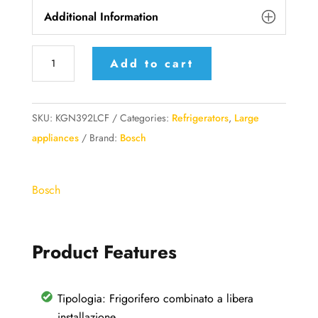
Additional Information
Frigorifero
Add to cart
Bosch
Serie
4
SKU:
KGN392LCF
Categories:
Refrigerators
,
Large
Frigo
appliances
Brand:
Bosch
combinato
a
Bosch
libera
installazione
203x60
Product Features
cm
Metal
look,
Tipologia: Frigorifero combinato a libera
Total
installazione