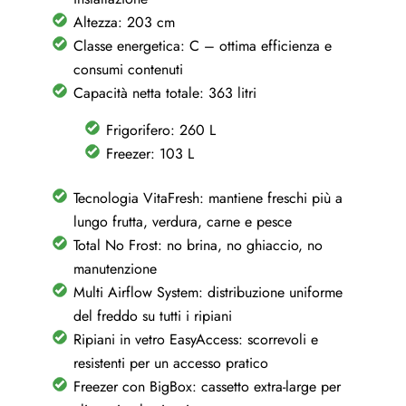
No
Altezza: 203 cm
Frost
Classe energetica: C – ottima efficienza e
-
consumi contenuti
Capacità netta totale: 363 litri
KGN392LCF
quantity
Frigorifero: 260 L
Freezer: 103 L
Tecnologia VitaFresh: mantiene freschi più a
lungo frutta, verdura, carne e pesce
Total No Frost: no brina, no ghiaccio, no
manutenzione
Multi Airflow System: distribuzione uniforme
del freddo su tutti i ripiani
Ripiani in vetro EasyAccess: scorrevoli e
resistenti per un accesso pratico
Freezer con BigBox: cassetto extra-large per