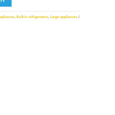
rt
appliances
,
Built-in refrigerators
,
Large appliances