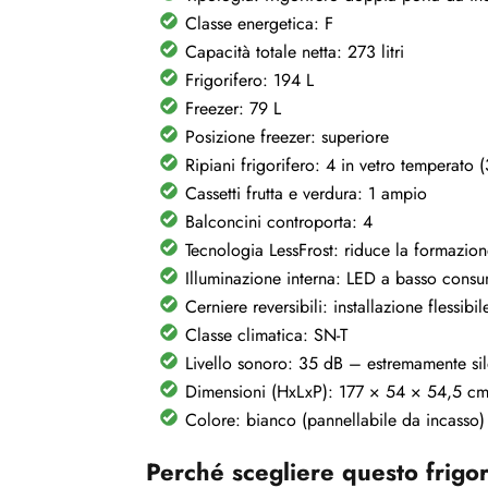
Classe energetica: F
Capacità totale netta: 273 litri
Frigorifero: 194 L
Freezer: 79 L
Posizione freezer: superiore
Ripiani frigorifero: 4 in vetro temperato (
Cassetti frutta e verdura: 1 ampio
Balconcini controporta: 4
Tecnologia LessFrost: riduce la formazio
Illuminazione interna: LED a basso cons
Cerniere reversibili: installazione flessi
Classe climatica: SN-T
Livello sonoro: 35 dB – estremamente si
Dimensioni (HxLxP): 177 × 54 × 54,5 c
Colore: bianco (pannellabile da incasso)
Perché scegliere questo frigor