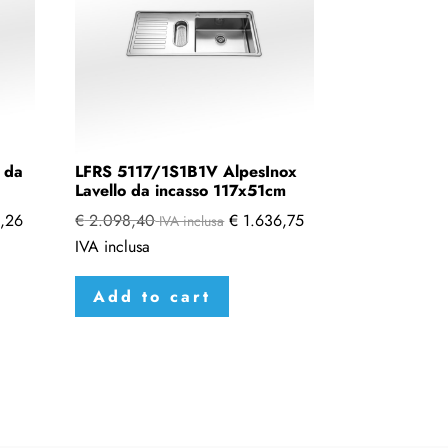
 da
LFRS 5117/1S1B1V AlpesInox
Lavello da incasso 117x51cm
,26
€
2.098,40
€
1.636,75
IVA inclusa
IVA inclusa
Add to cart