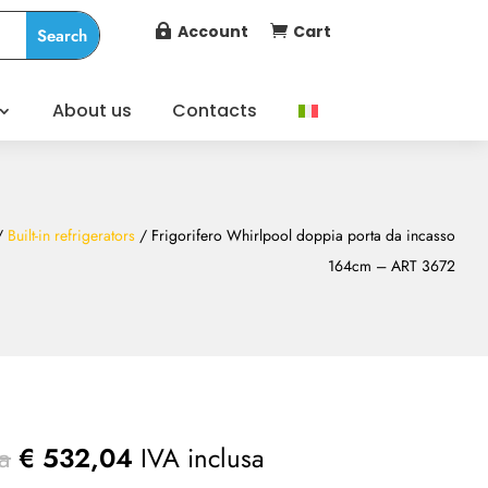
Account
Cart


About us
Contacts
/
Built-in refrigerators
/ Frigorifero Whirlpool doppia porta da incasso
164cm – ART 3672
a
€
532,04
IVA inclusa