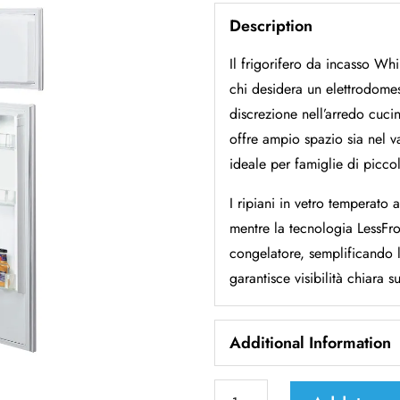
Description
Il frigorifero da incasso Wh
chi desidera un elettrodomes
discrezione nell’arredo cucin
offre ampio spazio sia nel v
ideale per famiglie di picc
I ripiani in vetro temperato a
mentre la tecnologia LessFro
congelatore, semplificando 
garantisce visibilità chiara s
Additional Information
Frigorifero