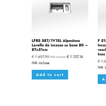
LFRS 587/1V1SL AlpesInox
F 51
Lavello da incasso su base 80 –
Inca
87x51cm
vasc
Inox
€
1.457,90
€
1.137,16
IVA inclusa
€
1.6
IVA inclusa
IVA i
Add to cart
A