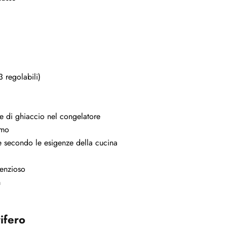
3 regolabili)
ne di ghiaccio nel congelatore
umo
bile secondo le esigenze della cucina
lenzioso
m
ifero