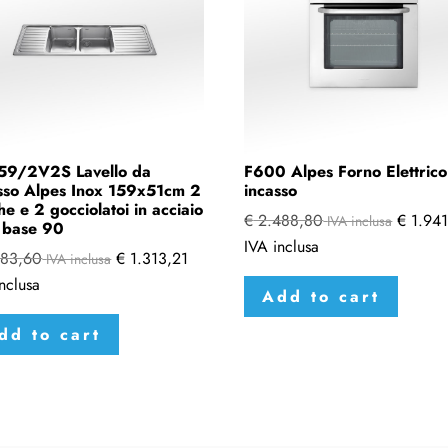
59/2V2S Lavello da
F600 Alpes Forno Elettrico
sso Alpes Inox 159x51cm 2
incasso
he e 2 gocciolatoi in acciaio
€
2.488,80
€
1.941
IVA inclusa
 base 90
IVA inclusa
83,60
€
1.313,21
IVA inclusa
nclusa
Add to cart
dd to cart