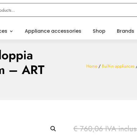
ces
Appliance accessories
Shop
Brands
doppia
cm – ART
Home
/
Built-in appliances
€
760,06
IVA inclus