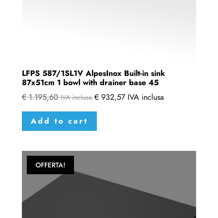
LFPS 587/1SL1V AlpesInox Built-in sink
87x51cm 1 bowl with drainer base 45
€
1.195,60
€
932,57
IVA inclusa
IVA inclusa
Add to cart
OFFERTA!