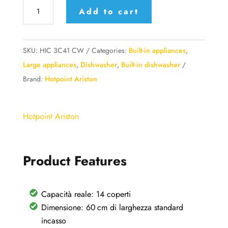
Lavastoviglie
Add to cart
da
incasso
Hotpoint
SKU:
HIC 3C41 CW
Categories:
Built-in appliances
,
Ariston
Large appliances
,
Dishwasher
,
Built-in dishwasher
colore
Brand:
Hotpoint Ariston
argento
-
Hotpoint Ariston
HIC
3C41
CW
Product Features
quantity
Capacità reale: 14 coperti
Dimensione: 60 cm di larghezza standard
incasso