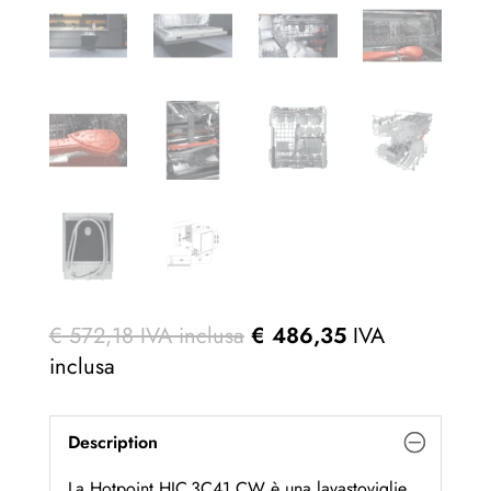
€
572,18
IVA inclusa
€
486,35
IVA
inclusa
Description
La Hotpoint HIC 3C41 CW è una lavastoviglie