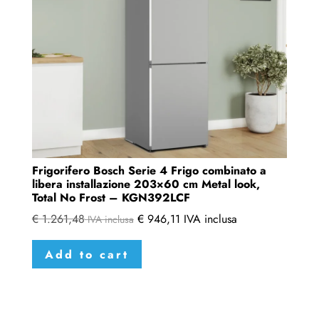
Frigorifero Bosch Serie 4 Frigo combinato a
libera installazione 203×60 cm Metal look,
Total No Frost – KGN392LCF
€
1.261,48
€
946,11
IVA inclusa
IVA inclusa
Add to cart