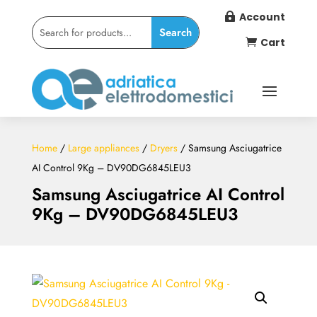
Account

Cart

Home
/
Large appliances
/
Dryers
/ Samsung Asciugatrice
AI Control 9Kg – DV90DG6845LEU3
Samsung Asciugatrice AI Control
9Kg – DV90DG6845LEU3