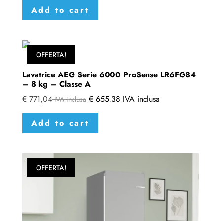
Add to cart
OFFERTA!
Lavatrice AEG Serie 6000 ProSense LR6FG84
– 8 kg – Classe A
€
771,04
€
655,38
IVA inclusa
IVA inclusa
Add to cart
OFFERTA!