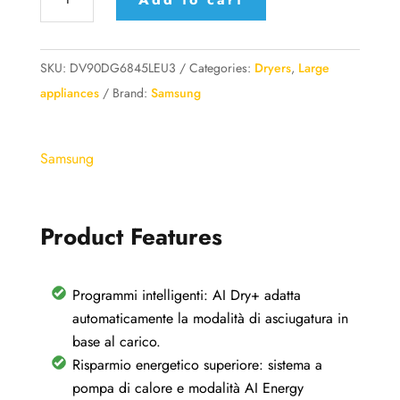
Asciugatrice
AI
Control
SKU:
DV90DG6845LEU3
Categories:
Dryers
,
Large
9Kg
appliances
Brand:
Samsung
-
DV90DG6845LEU3
Samsung
quantity
Product Features
Programmi intelligenti: AI Dry+ adatta
automaticamente la modalità di asciugatura in
base al carico.
Risparmio energetico superiore: sistema a
pompa di calore e modalità AI Energy