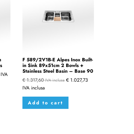
h
F 589/2V1B-E Alpes Inox Built-
s
in Sink 89x51cm 2 Bowls +
Stainless Steel Basin – Base 90
IVA
€
1.317,60
€
1.027,73
IVA inclusa
IVA inclusa
Add to cart