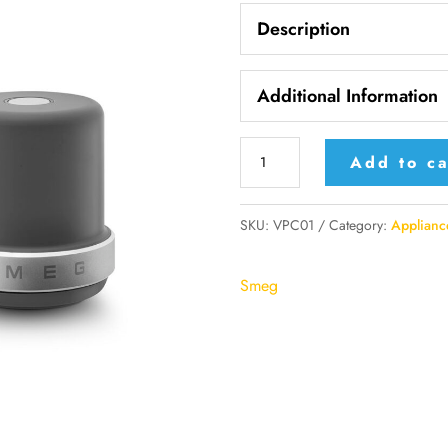
Description
Additional Information
Smeg
Add to ca
Frullatore
da
SKU:
VPC01
Category:
Applianc
tavolo
ad
Smeg
alte
prestazioni
Accessori
opzionali
Pompa
per