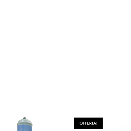
sottovuoto
quantity
OFFERTA!