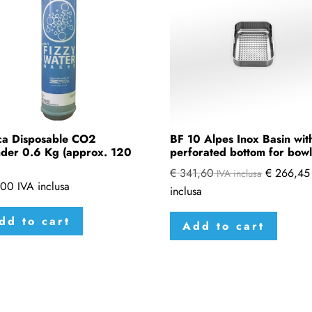
ca Disposable CO2
BF 10 Alpes Inox Basin wit
nder 0.6 Kg (approx. 120
perforated bottom for bowl
€
341,60
€
266,45
IVA inclusa
,00
IVA inclusa
inclusa
dd to cart
Add to cart