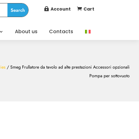
Account
Cart


About us
Contacts
ies
/ Smeg Frullatore da tavolo ad alte prestazioni Accessori opzionali
Pompa per sottovuoto