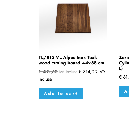
TL/R12-VL Alpes Inox Teak
Zeri
wood cutting board 44×38 cm.
Cyli
L)
€
402,60
€
314,03
IVA
IVA inclusa
€
61
inclusa
A
Add to cart