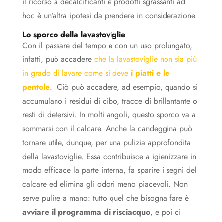
il ricorso a decalcificanti e prodotti sgrassanti ad
hoc è un’altra ipotesi da prendere in considerazione.
Lo sporco della lavastoviglie
Con il passare del tempo e con un uso prolungato,
infatti, può accadere
che la lavastoviglie non sia più
in grado di lavare come si deve
i piatti e le
pentole
. Ciò può accadere, ad esempio, quando si
accumulano i residui di cibo, tracce di brillantante o
resti di detersivi. In molti angoli, questo sporco va a
sommarsi con il calcare. Anche la candeggina può
tornare utile, dunque, per una pulizia approfondita
della lavastoviglie. Essa contribuisce a igienizzare in
modo efficace la parte interna, fa sparire i segni del
calcare ed elimina gli odori meno piacevoli. Non
serve pulire a mano: tutto quel che bisogna fare è
avviare il programma di risciacquo
, e poi ci