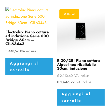
OFFERTA!
Electrolux Piano cottura
ad induzione Serie 600
Bridge 60cm –
CIL63443
€
448,96
IVA inclusa
R 30/2EI Piano cottura
Aggiungi al
Alpes-Inox ribaltabile
30cm. induzione
carrello
€
2.110,60
IVA inclusa
€
1.646,27
IVA inclusa
Aggiungi al
carrello