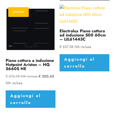
OFFERTA!
Electrolux Piano cottura
ad induzione 500 60cm
– LIL61443C
€
657,58
IVA inclusa
Aggiungi al
Piano cottura a induzione
Hotpoint Ariston – HQ
carrello
5660S NE
€
376,98
IVA inclusa
€
320,43
IVA inclusa
Aggiungi al
carrello