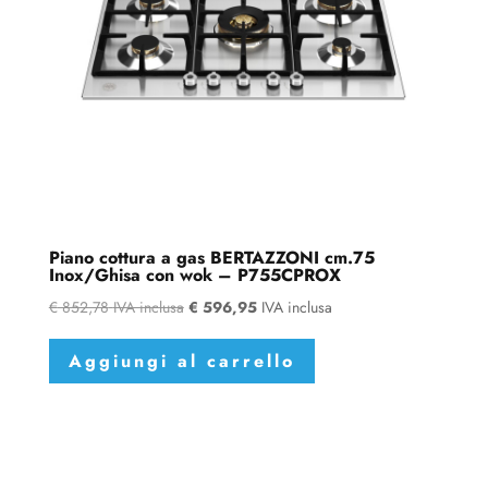
Piano cottura a gas BERTAZZONI cm.75
Inox/Ghisa con wok – P755CPROX
€
852,78
IVA inclusa
€
596,95
IVA inclusa
Aggiungi al carrello