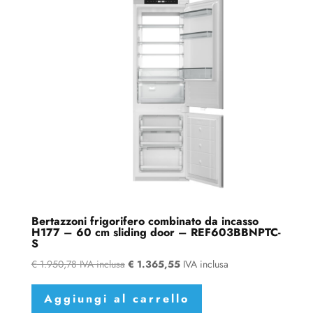
Bertazzoni frigorifero combinato da incasso
H177 – 60 cm sliding door – REF603BBNPTC-
S
€
1.950,78
IVA inclusa
€
1.365,55
IVA inclusa
Aggiungi al carrello