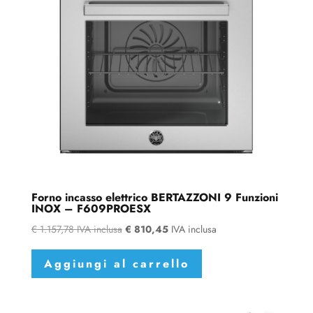
Forno incasso elettrico BERTAZZONI 9 Funzioni
INOX – F609PROESX
€
1.157,78
IVA inclusa
€
810,45
IVA inclusa
Aggiungi al carrello