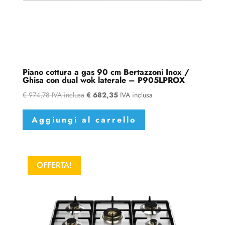
Piano cottura a gas 90 cm Bertazzoni Inox /
Ghisa con dual wok laterale – P905LPROX
€
974,78
IVA inclusa
€
682,35
IVA inclusa
Aggiungi al carrello
OFFERTA!