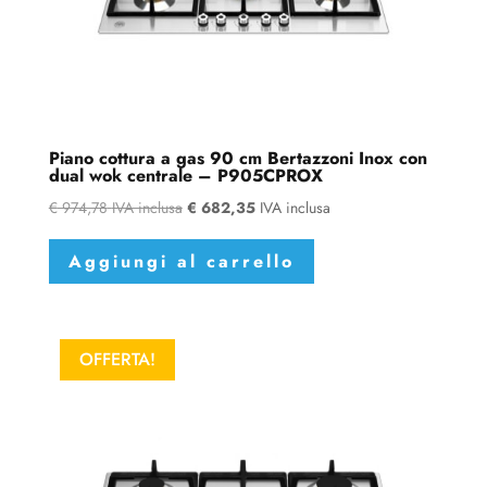
Piano cottura a gas 90 cm Bertazzoni Inox con
dual wok centrale – P905CPROX
€
974,78
IVA inclusa
€
682,35
IVA inclusa
Aggiungi al carrello
OFFERTA!