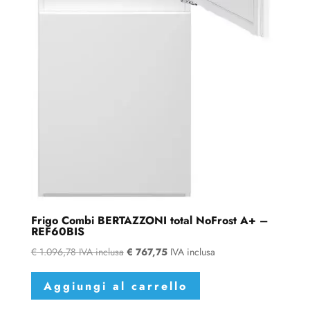
Frigo Combi BERTAZZONI total NoFrost A+ –
REF60BIS
€
1.096,78
IVA inclusa
€
767,75
IVA inclusa
Aggiungi al carrello