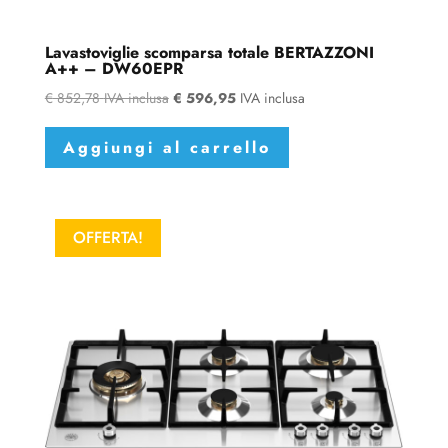
Lavastoviglie scomparsa totale BERTAZZONI
A++ – DW60EPR
€
852,78
IVA inclusa
€
596,95
IVA inclusa
Aggiungi al carrello
OFFERTA!