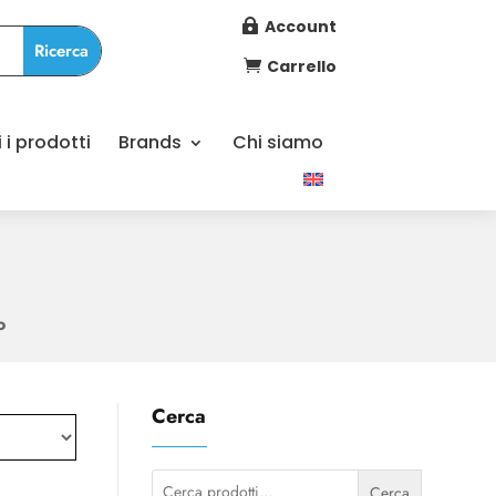
Account

Carrello

i i prodotti
Brands
Chi siamo
o
Cerca
Cerca:
Cerca