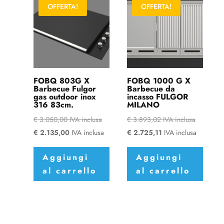
OFFERTA!
OFFERTA!
FOBQ 803G X
FOBQ 1000 G X
Barbecue Fulgor
Barbecue da
gas outdoor inox
incasso FULGOR
316 83cm.
MILANO
€
3.050,00
IVA inclusa
€
3.893,02
IVA inclusa
€
2.135,00
IVA inclusa
€
2.725,11
IVA inclusa
Aggiungi
Aggiungi
al carrello
al carrello