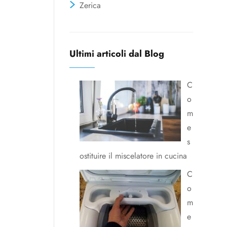
Zerica
Ultimi articoli dal Blog
C
o
m
e
s
ostituire il miscelatore in cucina
C
o
m
e