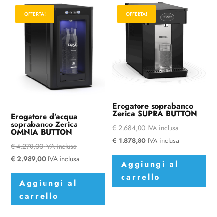
Le
OFFERTA!
OFFERTA!
opzioni
possono
essere
scelte
nella
pagina
del
prodotto
Erogatore soprabanco
Zerica SUPRA BUTTON
Erogatore d’acqua
soprabanco Zerica
€
2.684,00
IVA inclusa
OMNIA BUTTON
€
1.878,80
IVA inclusa
€
4.270,00
IVA inclusa
€
2.989,00
IVA inclusa
Aggiungi al
carrello
Aggiungi al
carrello