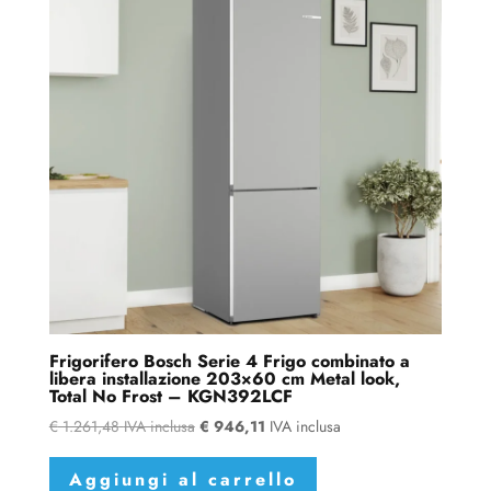
Frigorifero Bosch Serie 4 Frigo combinato a
libera installazione 203×60 cm Metal look,
Total No Frost – KGN392LCF
€
1.261,48
IVA inclusa
€
946,11
IVA inclusa
Aggiungi al carrello