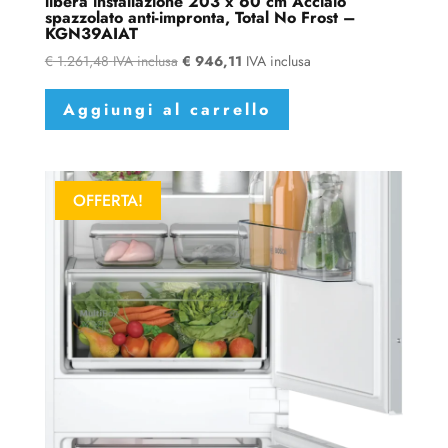
libera installazione 203 x 60 cm Acciaio
spazzolato anti-impronta, Total No Frost –
KGN39AIAT
€
1.261,48
IVA inclusa
€
946,11
IVA inclusa
Aggiungi al carrello
OFFERTA!