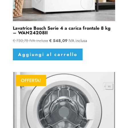
Lavatrice Bosch Serie 4 a carica frontale 8 kg
– WAN24208II
€
730,78
IVA inclusa
€
548,09
IVA inclusa
Aggiungi al carrello
OFFERTA!