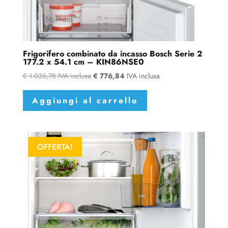
Frigorifero combinato da incasso Bosch Serie 2
177.2 x 54.1 cm – KIN86NSE0
€
1.035,78
IVA inclusa
€
776,84
IVA inclusa
Aggiungi al carrello
OFFERTA!