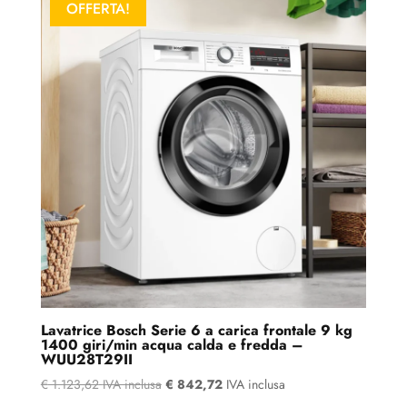
OFFERTA!
Lavatrice Bosch Serie 6 a carica frontale 9 kg
1400 giri/min acqua calda e fredda –
WUU28T29II
€
1.123,62
IVA inclusa
€
842,72
IVA inclusa