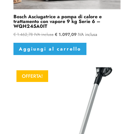
Bosch Asciugatrice a pompa di calore e
trattamento con vapore 9 kg Serie 6 –
WQH245A0IT
€
1.462,78
IVA inclusa
€
1.097,09
IVA inclusa
Aggiungi al carrello
OFFERTA!