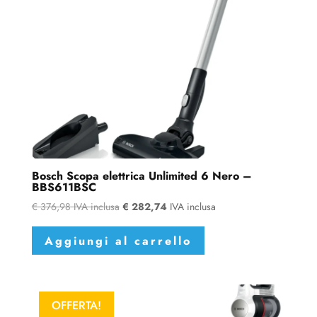
Bosch Scopa elettrica Unlimited 6 Nero –
BBS611BSC
€
376,98
IVA inclusa
€
282,74
IVA inclusa
Aggiungi al carrello
OFFERTA!