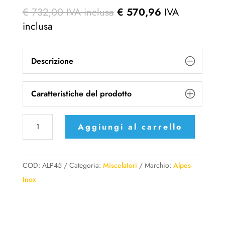
€
732,00
IVA inclusa
€
570,96
IVA
inclusa
Descrizione
Caratteristiche del prodotto
ALP45
Aggiungi al carrello
Alpes
Inox
miscelatore
COD:
ALP45
Categoria:
Miscelatori
Marchio:
Alpes-
monocomando
Inox
con
canna
orientabile