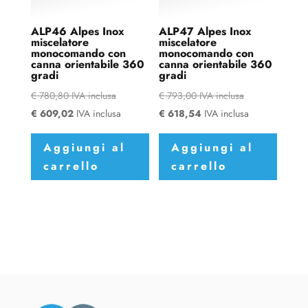
ALP46 Alpes Inox
ALP47 Alpes Inox
miscelatore
miscelatore
monocomando con
monocomando con
canna orientabile 360
canna orientabile 360
gradi
gradi
€
780,80
IVA inclusa
€
793,00
IVA inclusa
€
609,02
IVA inclusa
€
618,54
IVA inclusa
Aggiungi al
Aggiungi al
carrello
carrello