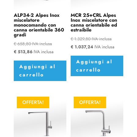
ALP34-2 Alpes Inox
MCR 25+CRL Alpes
miscelatore
Inox miscelatore con
monocomando con
canna orientabile ed
canna orientabile 360
estraibile
gradi
€
1.329,80
IVA inclusa
€
658,80
IVA inclusa
€
1.037,24
IVA inclusa
€
513,86
IVA inclusa
Aggiungi al
Aggiungi al
carrello
carrello
OFFERTA!
OFFERTA!