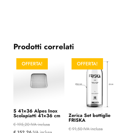
quantità
Prodotti correlati
OFFERTA!
OFFERTA!
S 41×36 Alpes Inox
Zerica Set bottiglie
Scolapiatti 41×36 cm
FRISKA
€
195,20
IVA inclusa
€
91,50
IVA inclusa
€
152,26
IVA inclusa