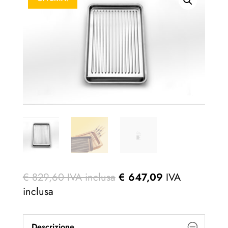
€
829,60
IVA inclusa
€
647,09
IVA
inclusa
Descrizione