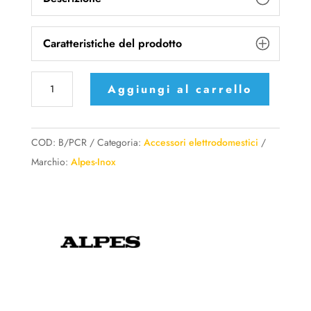
Caratteristiche del prodotto
B/PCR
Aggiungi al carrello
Alpes
Inox
Piastra
COD:
B/PCR
Categoria:
Accessori elettrodomestici
cottura
Marchio:
Alpes-Inox
rigata
con
raccogli
sugo
e
triplo
fondo