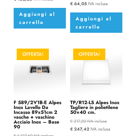
€
64,05
IVA inclusa
Aggiungi al
Aggiungi al
carrello
carrello
OFFERTA!
OFFERTA!
F 589/2V1B-E Alpes
TP/R12-LS Alpes Inox
Inox Lavello Da
Tagliere in polietilene
Incasso 89x51cm 2
50×40 cm.
vasche + vaschino
€
317,20
IVA inclusa
Acciaio Inox – Base
90
€
247,42
IVA inclusa
€
1.317,60
IVA inclusa