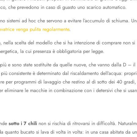
occo, che prevedono in caso di guasto uno scarico automatico.
ono sistemi ad hoc che servono a evitare l’accumulo di schiuma. U
lavatrice venga pulita regolarmente
.
o, nella scelta del modello che si ha intenzione di comprare non si
nergetica, la cui presenza è obbligatoria per legge.
iù e sono state sostituite da quelle nuove, che vanno dalla D – il 
più consistente è determinato dal riscaldamento dell’acqua: propr
re per programmi di lavaggio che restino al di sotto dei 40 gradi, 
er eliminare le macchie in combinazione con i detersivi che si usan
cende
sotto i 7 chili
non si rischia di ritrovarsi in difficoltà. Natural
da quanto bucato si lava di volta in volta: in una casa abitata da u