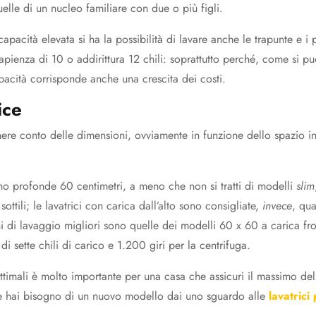
elle di un nucleo familiare con due o più figli.
acità elevata si ha la possibilità di lavare anche le trapunte e i 
pienza di 10 o addirittura 12 chili: soprattutto perché, come si p
acità corrisponde anche una crescita dei costi.
ice
re conto delle dimensioni, ovviamente in funzione dello spazio in
o profonde 60 centimetri, a meno che non si tratti di modelli
slim
ottili; le lavatrici con carica dall’alto sono consigliate,
invece
, qu
ni di lavaggio migliori sono quelle dei modelli 60 x 60 a carica fro
 sette chili di carico e 1.200 giri per la centrifuga.
ottimali è molto importante per una casa che assicuri il massimo de
se hai bisogno di un nuovo modello dai uno sguardo alle
lavatrici