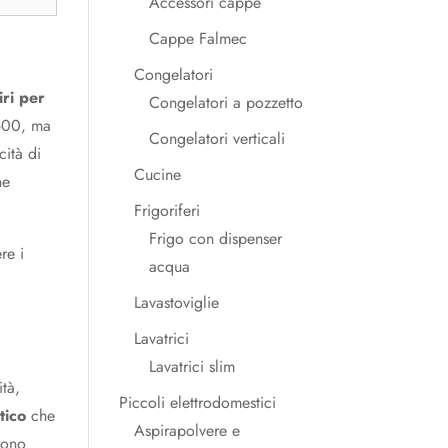
Accessori cappe
Cappe Falmec
Congelatori
ri per
Congelatori a pozzetto
.600, ma
Congelatori verticali
cità di
Cucine
ne
Frigoriferi
Frigo con dispenser
re i
acqua
Lavastoviglie
Lavatrici
Lavatrici slim
ità,
Piccoli elettrodomestici
tico
che
Aspirapolvere e
rono