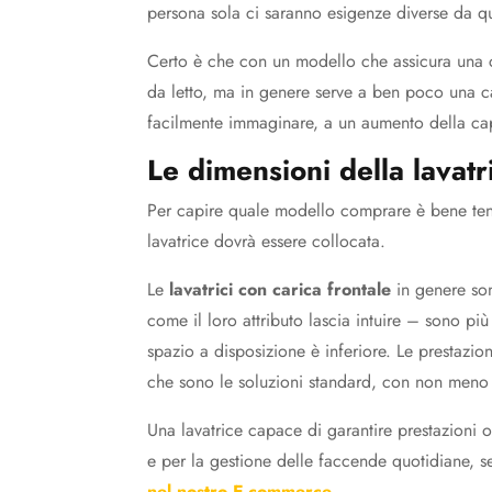
persona sola ci saranno esigenze diverse da qu
Certo è che con un modello che assicura una cap
da letto, ma in genere serve a ben poco una ca
facilmente immaginare, a un aumento della cap
Le dimensioni della lavatr
Per capire quale modello comprare è bene tene
lavatrice dovrà essere collocata.
Le
lavatrici con carica frontale
in genere son
come il loro attributo lascia intuire – sono più s
spazio a disposizione è inferiore. Le prestazio
che sono le soluzioni standard, con non meno di
Una lavatrice capace di garantire prestazioni 
e per la gestione delle faccende quotidiane, 
nel nostro E-commerce.