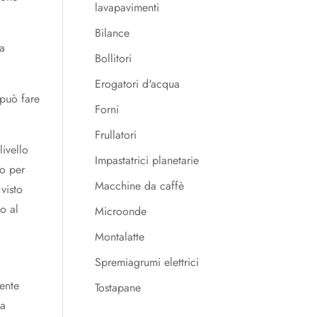
lavapavimenti
Bilance
na
Bollitori
Erogatori d'acqua
 può fare
Forni
Frullatori
livello
Impastatrici planetarie
io per
Macchine da caffè
visto
o al
Microonde
Montalatte
Spremiagrumi elettrici
mente
Tostapane
na