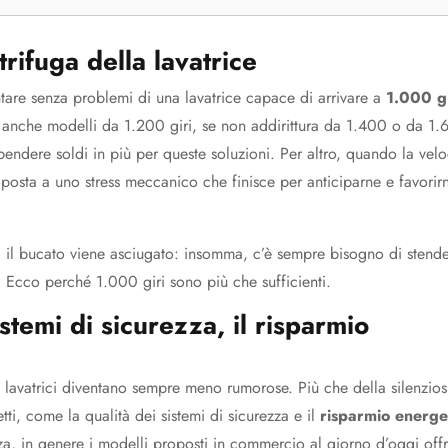
trifuga della lavatrice
tentare senza problemi di una lavatrice capace di arrivare a
1.000 gi
e anche modelli da 1.200 giri, se non addirittura da 1.400 o da 1
pendere soldi in più per queste soluzioni. Per altro, quando la velo
toposta a uno stress meccanico che finisce per anticiparne e favorir
ui il bucato viene asciugato: insomma, c’è sempre bisogno di stende
. Ecco perché 1.000 giri sono più che sufficienti.
istemi di sicurezza, il risparmio
lavatrici diventano sempre meno rumorose. Più che della silenzios
ti, come la qualità dei sistemi di sicurezza e il
risparmio energe
zza, in genere i modelli proposti in commercio al giorno d’oggi off