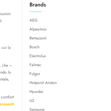
Brands
piumini
AEG
uò
Alpes-Inox
Bertazzoni
Bosch
 cui la
Electrolux
Falmec
, che –
ando lo
Fulgor
ntale,
Hotpoint Ariston
Hyundai
l comfort
LG
 presenti
Samsung