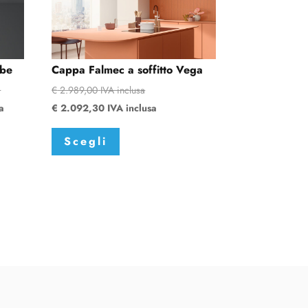
ube
Cappa Falmec a soffitto Vega
a
€
2.989,00
IVA inclusa
a
€
2.092,30
IVA inclusa
Questo
Scegli
prodotto
ha
più
varianti.
Le
opzioni
possono
essere
scelte
nella