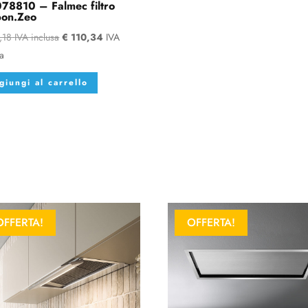
78810 – Falmec filtro
bon.Zeo
,18
IVA inclusa
€
110,34
IVA
sa
giungi al carrello
OFFERTA!
OFFERTA!