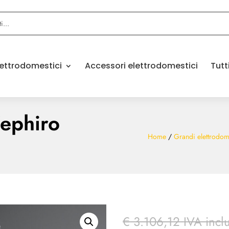
elettrodomestici
Accessori elettrodomestici
Tutt
Zephiro
Home
/
Grandi elettrodom
€
3.106,12
IVA incl