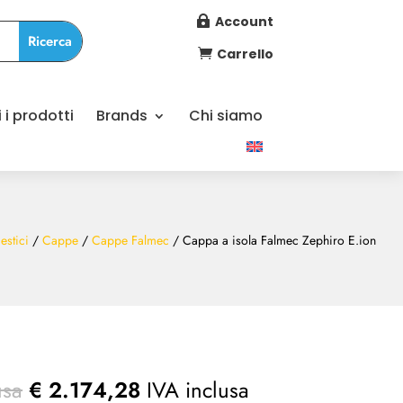
Account

Carrello

i i prodotti
Brands
Chi siamo
estici
/
Cappe
/
Cappe Falmec
/ Cappa a isola Falmec Zephiro E.ion
usa
€
2.174,28
IVA inclusa