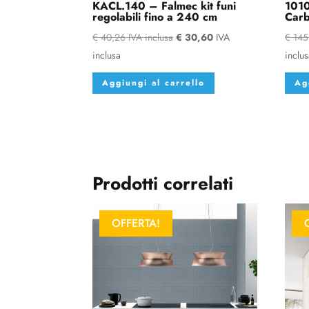
KACL.140 – Falmec kit funi
1010
regolabili fino a 240 cm
Car
€
40,26
IVA inclusa
€
30,60
IVA
€
145
inclusa
inclu
Aggiungi al carrello
Ag
Prodotti correlati
OFFERTA!