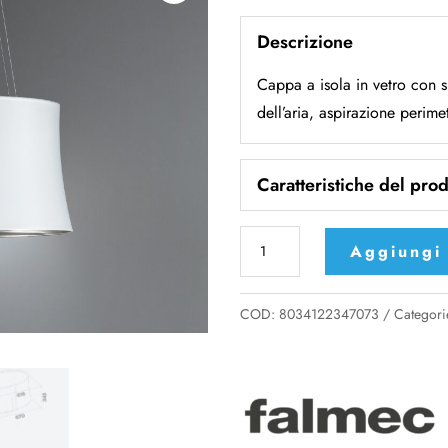
Descrizione
Cappa a isola in vetro con s
dell’aria, aspirazione perime
Caratteristiche del prod
Cappa
Aggiungi 
a
isola
COD:
8034122347073
Categori
Falmec
Zephiro
E.ion
quantità