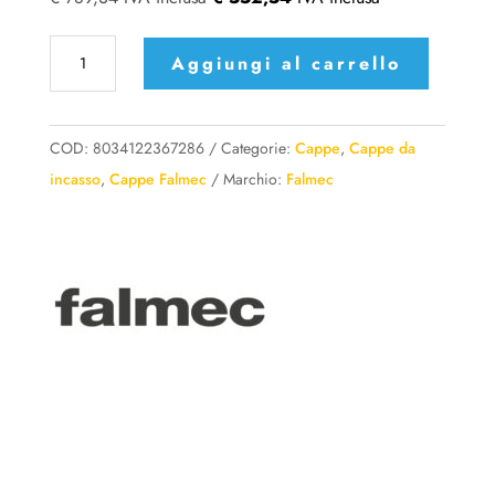
Cappa
Aggiungi al carrello
Falmec
Gruppo
Incasso
COD:
8034122367286
Categorie:
Cappe
,
Cappe da
Plus
incasso
,
Cappe Falmec
Marchio:
Falmec
Green
Tech
quantità