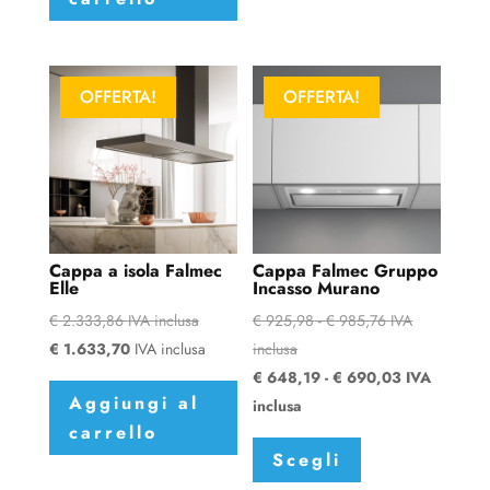
più
varianti.
Le
OFFERTA!
OFFERTA!
opzioni
possono
essere
scelte
nella
pagina
Cappa a isola Falmec
Cappa Falmec Gruppo
del
Elle
Incasso Murano
prodotto
Fascia
€
2.333,86
IVA inclusa
€
925,98
-
€
985,76
IVA
di
€
1.633,70
IVA inclusa
inclusa
prezzo:
Fascia
€
648,19
-
€
690,03
IVA
Aggiungi al
da
di
inclusa
carrello
Questo
€ 925,98
prezzo:
Scegli
prodotto
a
da
ha