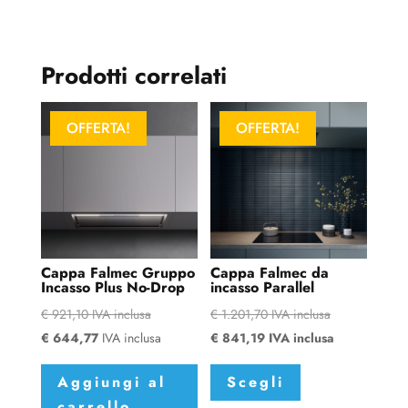
Prodotti correlati
OFFERTA!
OFFERTA!
Cappa Falmec Gruppo
Cappa Falmec da
Incasso Plus No-Drop
incasso Parallel
€
921,10
IVA inclusa
€
1.201,70
IVA inclusa
€
644,77
IVA inclusa
€
841,19
IVA inclusa
Questo
Aggiungi al
Scegli
prodotto
carrello
ha