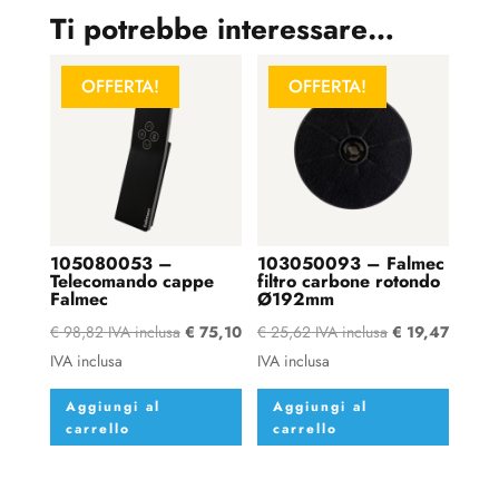
Ti potrebbe interessare…
OFFERTA!
OFFERTA!
105080053 –
103050093 – Falmec
Telecomando cappe
filtro carbone rotondo
Falmec
Ø192mm
€
98,82
IVA inclusa
€
75,10
€
25,62
IVA inclusa
€
19,47
IVA inclusa
IVA inclusa
Aggiungi al
Aggiungi al
carrello
carrello