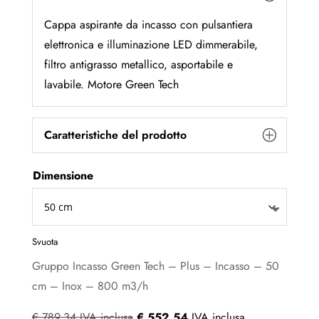
€ 789,34
da
a
€ 552,54
Cappa aspirante da incasso con pulsantiera
€ 823,50
a
elettronica e illuminazione LED dimmerabile,
€ 576,45
filtro antigrasso metallico, asportabile e
lavabile. Motore Green Tech
Caratteristiche del prodotto
Dimensione
Svuota
Gruppo Incasso Green Tech – Plus – Incasso – 50
cm – Inox – 800 m3/h
€
789,34
IVA inclusa
€
552,54
IVA inclusa