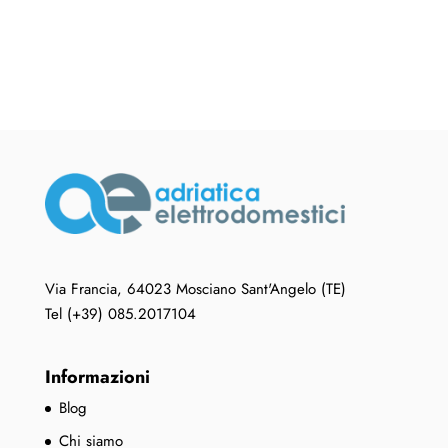
€ 985,76
€ 648,19
più
a
varianti.
€ 690,03
Le
opzioni
possono
essere
scelte
nella
pagina
del
prodotto
Via Francia, 64023 Mosciano Sant'Angelo (TE)
Tel (+39) 085.2017104
Informazioni
Blog
Chi siamo