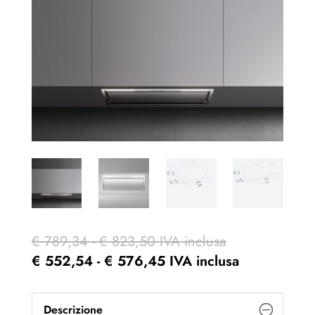
Fascia
€
789,34
-
€
823,50
IVA inclusa
di
Fascia
€
552,54
-
€
576,45
IVA inclusa
prezzo:
di
da
prezzo:
Descrizione