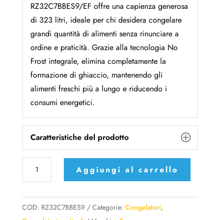
RZ32C7BBES9/EF offre una capienza generosa
di 323 litri, ideale per chi desidera congelare
grandi quantità di alimenti senza rinunciare a
ordine e praticità. Grazie alla tecnologia No
Frost integrale, elimina completamente la
formazione di ghiaccio, mantenendo gli
alimenti freschi più a lungo e riducendo i
consumi energetici.
Caratteristiche del prodotto
Congelatore
Aggiungi al carrello
Monoporta
Samsung
Serie
COD:
RZ32C7BBES9
Categorie:
Congelatori
,
Twin