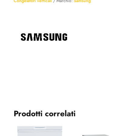
Congelatori verticali
Marchio:
Samsung
323L
Inox
-
RZ32C7BBES9
quantità
Prodotti correlati