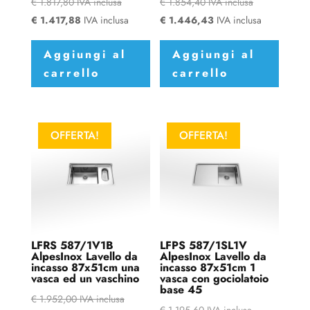
€
1.817,80
IVA inclusa
€
1.854,40
IVA inclusa
€
1.417,88
IVA inclusa
€
1.446,43
IVA inclusa
Aggiungi al
Aggiungi al
carrello
carrello
OFFERTA!
OFFERTA!
LFRS 587/1V1B
LFPS 587/1SL1V
AlpesInox Lavello da
AlpesInox Lavello da
incasso 87x51cm una
incasso 87x51cm 1
vasca ed un vaschino
vasca con gociolatoio
base 45
€
1.952,00
IVA inclusa
€
1.195,60
IVA inclusa