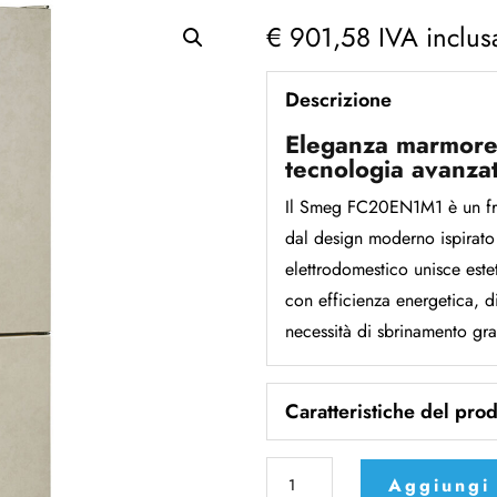
€
901,58
IVA inclus
Descrizione
Eleganza marmorea
tecnologia avanza
Il Smeg FC20EN1M1 è un frig
dal design moderno ispirato
elettrodomestico unisce estet
con efficienza energetica, d
necessità di sbrinamento gra
Caratteristiche del prod
Frigorifero
Aggiungi 