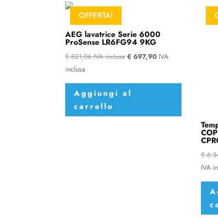
OFFERTA!
AEG lavatrice Serie 6000
ProSense LR6FG94 9KG
€
821,06
IVA inclusa
€
697,90
IVA
inclusa
Aggiungi al
carrello
Temp
COP
CPR
€
6.3
IVA i
A
c