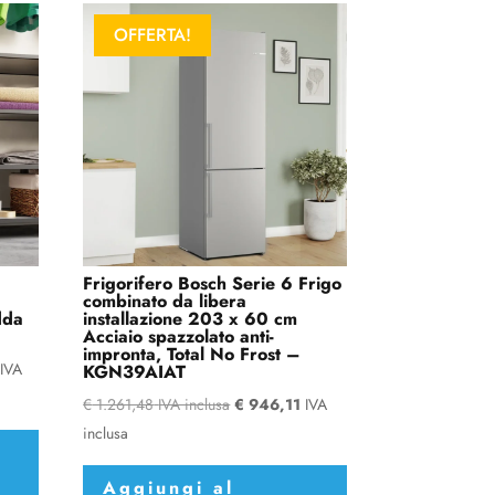
OFFERTA!
Frigorifero Bosch Serie 6 Frigo
combinato da libera
dda
installazione 203 x 60 cm
Acciaio spazzolato anti-
impronta, Total No Frost –
IVA
KGN39AIAT
€
1.261,48
IVA inclusa
€
946,11
IVA
inclusa
Aggiungi al