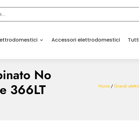
elettrodomestici
Accessori elettrodomestici
Tutt
binato No
one 366LT
Home
/
Grandi elettr