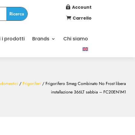
Account

Carrello

i i prodotti
Brands
Chi siamo
odomestici
/
Frigoriferi
/ Frigorifero Smeg Combinato No Frost libera
installazione 366LT sabbia – FC20EN1M1