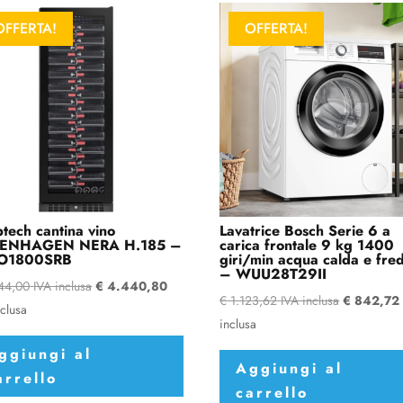
OFFERTA!
OFFERTA!
tech cantina vino
Lavatrice Bosch Serie 6 a
ENHAGEN NERA H.185 –
carica frontale 9 kg 1400
O1800SRB
giri/min acqua calda e fre
– WUU28T29II
44,00
IVA inclusa
€
4.440,80
€
1.123,62
IVA inclusa
€
842,72
nclusa
inclusa
ggiungi al
Aggiungi al
arrello
carrello