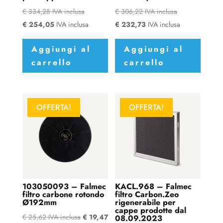
€
334,28
IVA inclusa
€
306,22
IVA inclusa
€
254,05
IVA inclusa
€
232,73
IVA inclusa
Aggiungi al
Aggiungi al
carrello
carrello
OFFERTA!
OFFERTA!
103050093 – Falmec
KACL.968 – Falmec
filtro carbone rotondo
filtro Carbon.Zeo
Ø192mm
rigenerabile per
cappe prodotte dal
€
25,62
IVA inclusa
€
19,47
08.09.2023