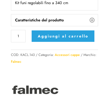
Kit funi regolabili fino a 340 cm
Caratteristiche del prodotto
KACL.143
Aggiungi al carrello
-
Falmec
kit
COD:
KACL.143
Categoria:
Accessori cappe
Marchio:
funi
Falmec
regolabili
fino
a
340
cm
quantità