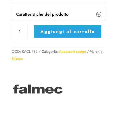
Caratteristiche del prodotto
KACL.789
Aggiungi al carrello
-
Falmec
raccordo
COD:
KACL.789
Categoria:
Accessori cappe
Marchio:
per
Falmec
cappe
a
soffitto
quantità