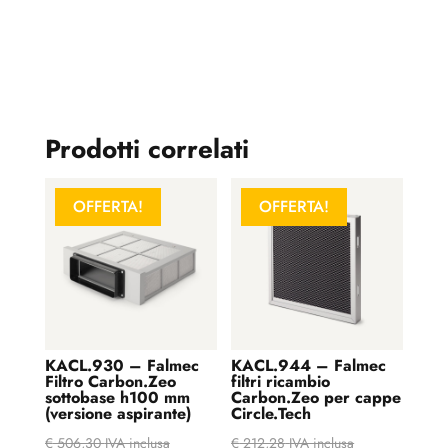
Prodotti correlati
OFFERTA!
OFFERTA!
KACL.930 – Falmec
KACL.944 – Falmec
Filtro Carbon.Zeo
filtri ricambio
sottobase h100 mm
Carbon.Zeo per cappe
(versione aspirante)
Circle.Tech
€
506,30
IVA inclusa
€
212,28
IVA inclusa