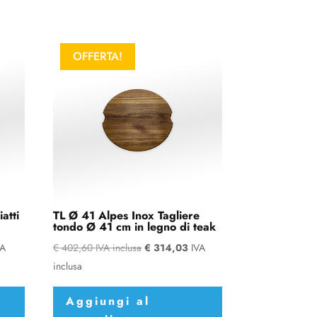
OFFERTA!
atti
TL Ø 41 Alpes Inox Tagliere
tondo Ø 41 cm in legno di teak
VA
€
402,60
IVA inclusa
€
314,03
IVA
inclusa
Aggiungi al