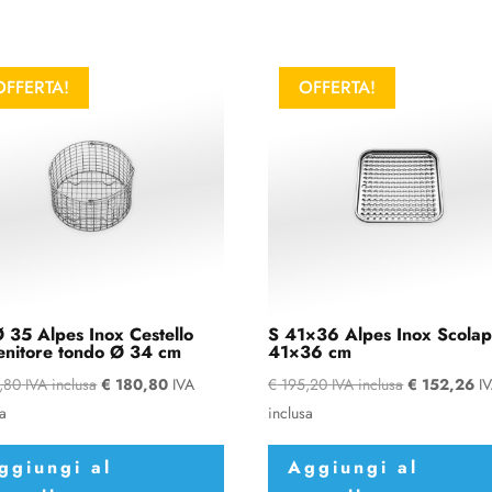
OFFERTA!
OFFERTA!
 35 Alpes Inox Cestello
S 41×36 Alpes Inox Scolapi
enitore tondo Ø 34 cm
41×36 cm
,80
IVA inclusa
€
180,80
IVA
€
195,20
IVA inclusa
€
152,26
I
sa
inclusa
ggiungi al
Aggiungi al