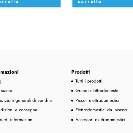
arrello
carrello
rmazioni
Prodotti
g
Tutti i prodotti
 siamo
Grandi elettrodomestici
dizioni generali di vendita
Piccoli elettrodomestici
dizioni e consegna
Elettrodomestici da incasso
hiedi informazioni
Accessori elettrodomestici