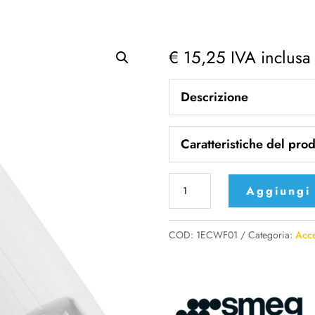
€
15,25
IVA inclusa
Descrizione
Caratteristiche del prod
Smeg
Aggiungi 
Macchina
per
COD:
1ECWF01
Categoria:
Acce
caffè
Accessorio
opzionale
Cartuccia