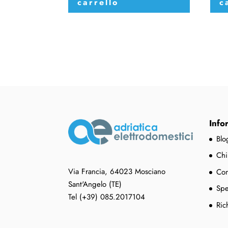
carrello
c
Info
Blo
Chi
Via Francia, 64023 Mosciano
Con
Sant'Angelo (TE)
Spe
Tel (+39) 085.2017104
Ric