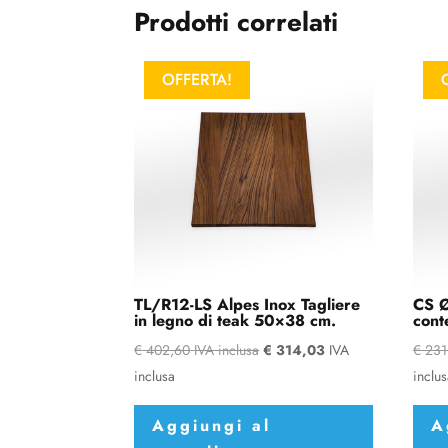
Prodotti correlati
OFFERTA!
TL/R12-LS Alpes Inox Tagliere
CS Ø
in legno di teak 50×38 cm.
cont
€
402,60
IVA inclusa
€
314,03
IVA
€
231
inclusa
inclu
Aggiungi al
A