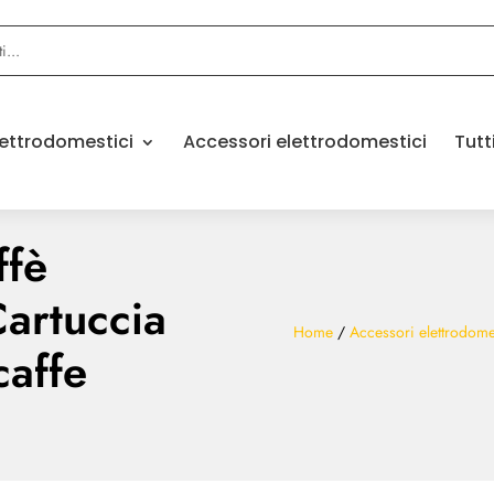
elettrodomestici
Accessori elettrodomestici
Tutt
ffè
artuccia
Home
/
Accessori elettrodome
caffe