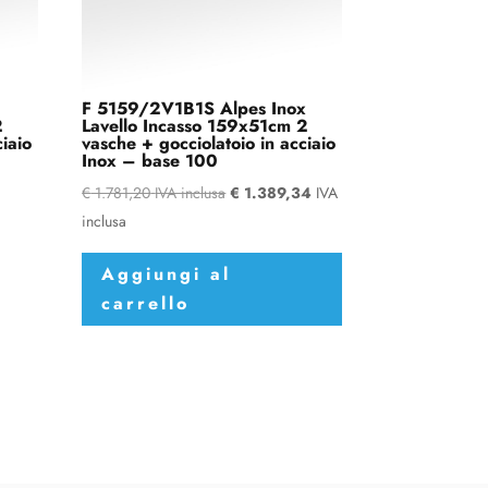
F 5159/2V1B1S Alpes Inox
2
Lavello Incasso 159x51cm 2
ciaio
vasche + gocciolatoio in acciaio
Inox – base 100
€
1.781,20
IVA inclusa
€
1.389,34
IVA
inclusa
Aggiungi al
carrello