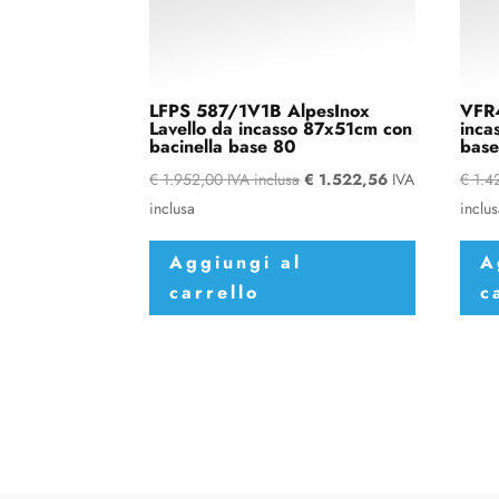
LFPS 587/1V1B AlpesInox
VFR4
Lavello da incasso 87x51cm con
inca
bacinella base 80
bas
€
1.952,00
IVA inclusa
€
1.522,56
IVA
€
1.4
inclusa
inclu
Aggiungi al
A
carrello
c