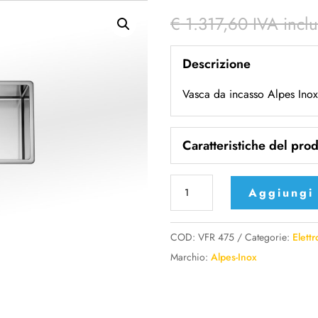
€
1.317,60
IVA incl
Descrizione
Vasca da incasso Alpes Inox
Caratteristiche del prod
VFR
Aggiungi 
475
AlpesInox
COD:
VFR 475
Categorie:
Elett
Vasca
Marchio:
Alpes-Inox
da
incasso
76x45