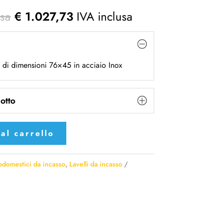
usa
€
1.027,73
IVA inclusa
 di dimensioni 76×45 in acciaio Inox
otto
al carrello
rodomestici da incasso
,
Lavelli da incasso