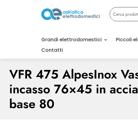
Grandi elettrodomestici
Piccoli 
Contatti
VFR 475 AlpesInox Va
incasso 76×45 in accia
base 80