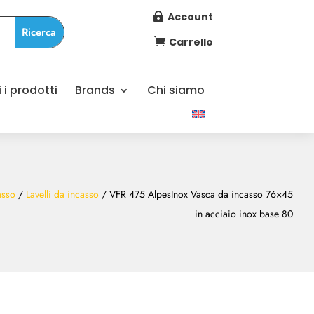
Account

Carrello

i i prodotti
Brands
Chi siamo
asso
/
Lavelli da incasso
/ VFR 475 AlpesInox Vasca da incasso 76×45
in acciaio inox base 80