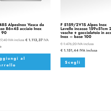
85 AlpesInox Vasca da
F 5159/2V1S Alpes Inox
sso 86×45 acciaio Inox
Lavello incasso 159x51cm 
e 90
vasche + gocciolatoio in ac
Inox – base 100
27,40
IVA inclusa
€
1.113,37
IVA
€
1.476,20
IVA inclusa
sa
€
1.151,44
IVA inclusa
Questo
ggiungi al
Scegli
prodotto
arrello
ha
più
varianti.
Le
opzioni
possono
essere