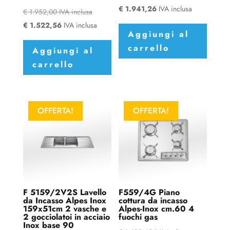
€
1.941,26
IVA inclusa
€
1.952,00
IVA inclusa
€
1.522,56
IVA inclusa
Aggiungi al
carrello
Aggiungi al
carrello
OFFERTA!
OFFERTA!
F 5159/2V2S Lavello
F559/4G Piano
da Incasso Alpes Inox
cottura da incasso
159x51cm 2 vasche e
Alpes-Inox cm.60 4
2 gocciolatoi in acciaio
fuochi gas
Inox base 90