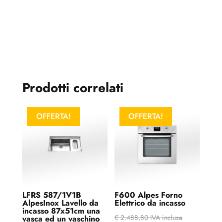
Prodotti correlati
OFFERTA!
OFFERTA!
LFRS 587/1V1B
F600 Alpes Forno
AlpesInox Lavello da
Elettrico da incasso
incasso 87x51cm una
€
2.488,80
IVA inclusa
vasca ed un vaschino