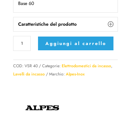
Base 60
Caratteristiche del prodotto
VSR
Aggiungi al carrello
40
Alpes
Inox
COD:
VSR 40
Categorie:
Elettrodomestici da incasso
,
Vasca
Lavelli da incasso
Marchio:
Alpes-Inox
sottopiano
–
40×34
cm
quantità