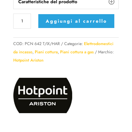
Caratteristiche del prodotto
Piano
Aggiungi al carrello
cottura
a
gas
COD:
PCN 642 T/IX/HAR
Categorie:
Elettrodomestici
Hotpoint
da incasso
,
Piani cottura
,
Piani cottura a gas
Marchio:
Ariston
Hotpoint Ariston
4
fuochi
-
PCN
642
T/IX/HAR
quantità