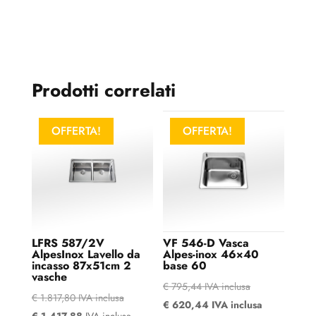
Prodotti correlati
OFFERTA!
OFFERTA!
LFRS 587/2V
VF 546-D Vasca
AlpesInox Lavello da
Alpes-inox 46×40
incasso 87x51cm 2
base 60
vasche
€
795,44
IVA inclusa
€
1.817,80
IVA inclusa
€
620,44
IVA inclusa
€
1.417,88
IVA inclusa