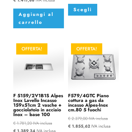
Questo
Scegli
prodotto
Aggiungi al
ha
carrello
più
varianti.
Le
opzioni
OFFERTA!
OFFERTA!
possono
essere
scelte
nella
pagina
del
F 5159/2V1B1S Alpes
F579/4GTC Piano
Inox Lavello Incasso
cottura a gas da
prodotto
159x51cm 2 vasche +
incasso Alpes-Inox
gocciolatoio in acciaio
cm.80 5 fuochi
Inox – base 100
€
2.379,00
IVA inclusa
€
1.781,20
IVA inclusa
€
1.855,62
IVA inclusa
€
1.389,34
IVA inclusa