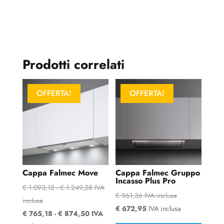
Prodotti correlati
OFFERTA!
OFFERTA!
Cappa Falmec Move
Cappa Falmec Gruppo
Incasso Plus Pro
Fascia
€
1.093,12
-
€
1.249,28
IVA
€
961,36
IVA inclusa
di
inclusa
€
672,95
IVA inclusa
Fascia
prezzo:
€
765,18
-
€
874,50
IVA