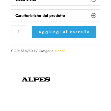
Caratteristiche del prodotto
SEA/80-
Aggiungi al carrello
1
Alpes
Cappa
COD:
SEA/80-1
Categoria:
Cappe
Elettronica
Aspirante
a
un
Motoaspiratore
quantità