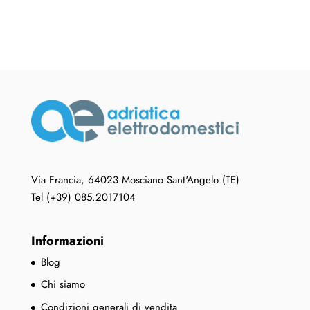
varianti.
varianti.
€ 198,86
Le
Le
opzioni
opzioni
possono
possono
essere
essere
scelte
scelte
nella
nella
pagina
pagina
del
del
prodotto
prodotto
Via Francia, 64023 Mosciano Sant'Angelo (TE)
Tel (+39) 085.2017104
Informazioni
Blog
Chi siamo
Condizioni generali di vendita