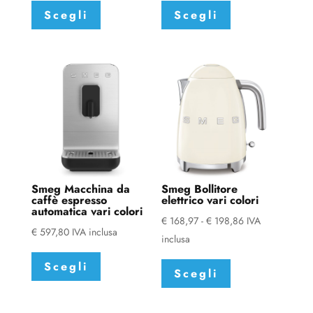
Scegli
Scegli
prodotto
prodotto
ha
ha
più
più
varianti.
varianti.
Le
Le
opzioni
opzioni
possono
possono
essere
essere
scelte
scelte
nella
nella
Smeg Macchina da
Smeg Bollitore
pagina
pagina
caffè espresso
elettrico vari colori
automatica vari colori
del
del
Fascia
€
168,97
-
€
198,86
IVA
€
597,80
IVA inclusa
prodotto
prodotto
di
inclusa
Questo
Questo
prezzo:
Scegli
prodotto
Scegli
prodotto
da
ha
ha
€ 168,97
più
più
a