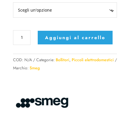
Smeg
Aggiungi al carrello
Bollitore
a
temperatura
COD:
N/A
Categorie:
Bollitori
,
Piccoli elettrodomestici
varabile
Marchio:
Smeg
vari
colori
quantità