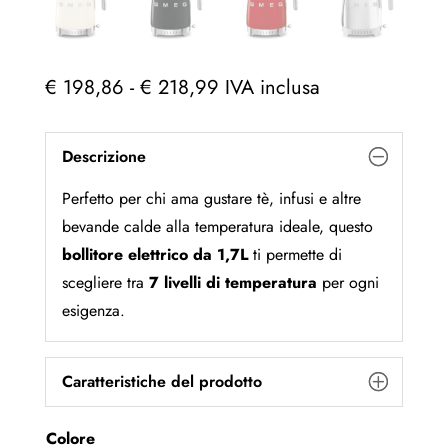
Fascia
€
198,86
-
€
218,99
IVA inclusa
di
prezzo:
Descrizione
da
€ 198,86
Perfetto per chi ama gustare tè, infusi e altre
a
bevande calde alla temperatura ideale, questo
€ 218,99
bollitore elettrico da 1,7L
ti permette di
scegliere tra
7 livelli di temperatura
per ogni
esigenza.
Caratteristiche del prodotto
Colore