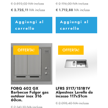
€
3.893,02
IVA inclusa
€
2.196,00
IVA inclusa
€
2.725,11
IVA inclusa
€
1.712,88
IVA inclusa
Aggiungi al
Aggiungi al
carrello
carrello
OFFERTA!
OFFERTA!
FOBQ 602 GX
LFRS 5117/1S1B1V
Barbecue Fulgor gas
AlpesInox Lavello da
outdoor inox 316
incasso 117x51cm
60cm.
€
2.098,40
IVA inclusa
€
2.141,10
IVA inclusa