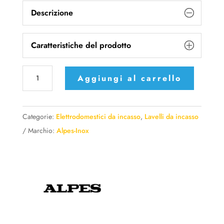
Descrizione
Caratteristiche del prodotto
VF
Aggiungi al carrello
456-
S
Alpes
Categorie:
Elettrodomestici da incasso
,
Lavelli da incasso
Inox
Marchio:
Alpes-Inox
Vasca
incasso
-
46x46
cm.
Versione