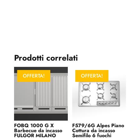
destra
o
sinistra
quantità
Prodotti correlati
OFFERTA!
OFFERTA!
FOBQ 1000 G X
F579/6G Alpes Piano
Barbecue da incasso
Cottura da incasso
FULGOR MILANO
Semifilo 6 fuochi